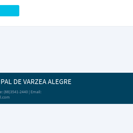
IPAL DE VARZEA ALEGRE
: (88)3541-2440 | Email:
l.com