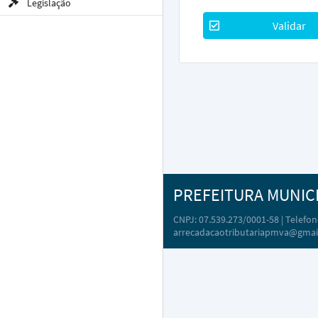
Legislação
Validar
PREFEITURA MUNIC
CNPJ: 07.539.273/0001-58 | Telefone
arrecadacaotributariapmva@gmai