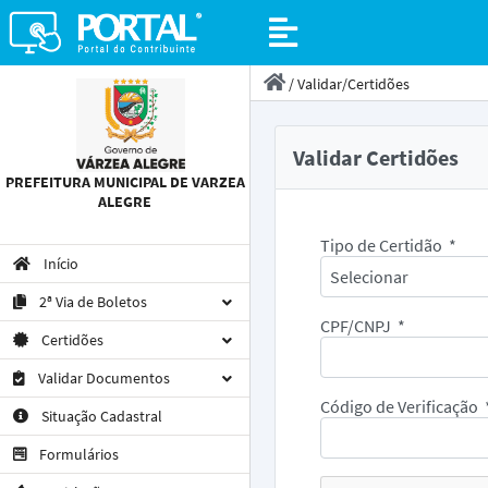
/
Validar/Certidões
Validar Certidões
PREFEITURA MUNICIPAL DE VARZEA
ALEGRE
Tipo de Certidão
*
Início
Selecionar
2ª Via de Boletos
CPF/CNPJ
*
Certidões
Validar Documentos
Código de Verificação
Situação Cadastral
Formulários