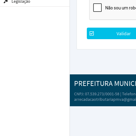
Legislação
Validar
PREFEITURA MUNIC
CNPJ: 07.539.273/0001-58 | Telefone
arrecadacaotributariapmva@gmai