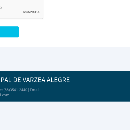
IPAL DE VARZEA ALEGRE
: (88)3541-2440 | Email:
l.com