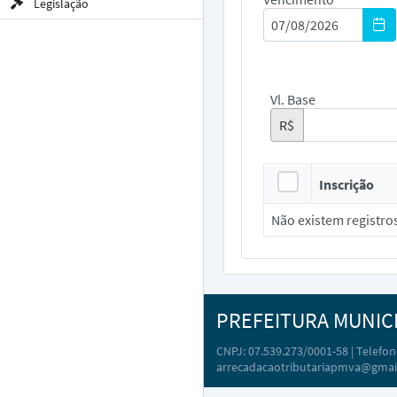
Legislação
Vl. Base
R$
Inscrição
Não existem registro
PREFEITURA MUNIC
CNPJ: 07.539.273/0001-58 | Telefone
arrecadacaotributariapmva@gmai