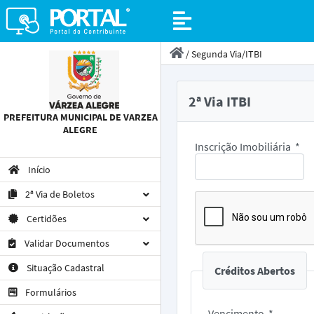
/
Segunda Via/ITBI
2ª Via ITBI
PREFEITURA MUNICIPAL DE VARZEA
ALEGRE
Inscrição Imobiliária
*
Início
2ª Via de Boletos
Certidões
Validar Documentos
Situação Cadastral
Créditos Abertos
Formulários
Vencimento
*