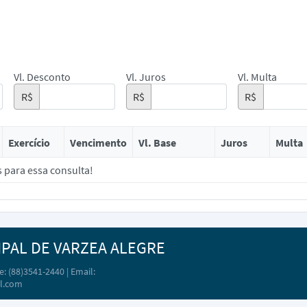
Vl. Desconto
Vl. Juros
Vl. Multa
R$
R$
R$
Exercício
Vencimento
Vl. Base
Juros
Multa
s para essa consulta!
IPAL DE VARZEA ALEGRE
: (88)3541-2440 | Email:
l.com