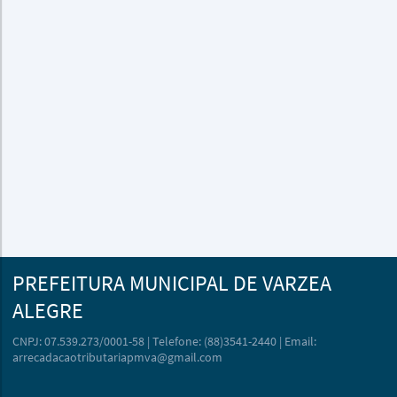
PREFEITURA MUNICIPAL DE VARZEA
ALEGRE
CNPJ: 07.539.273/0001-58 | Telefone: (88)3541-2440 | Email:
arrecadacaotributariapmva@gmail.com