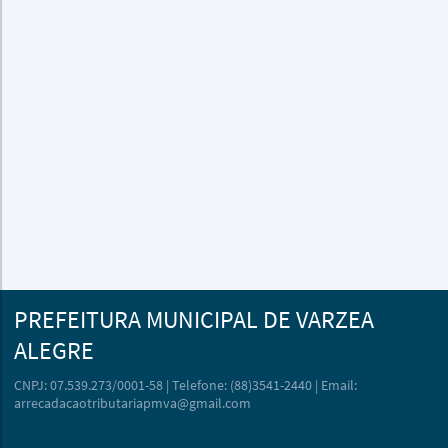
PREFEITURA MUNICIPAL DE VARZEA
ALEGRE
CNPJ: 07.539.273/0001-58 | Telefone: (88)3541-2440 | Email:
arrecadacaotributariapmva@gmail.com