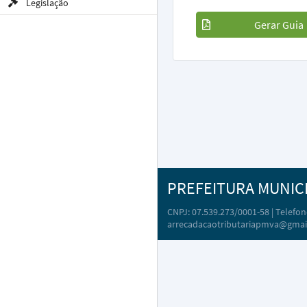
Legislação
Gerar Guia
PREFEITURA MUNIC
CNPJ: 07.539.273/0001-58 | Telefone
arrecadacaotributariapmva@gmai