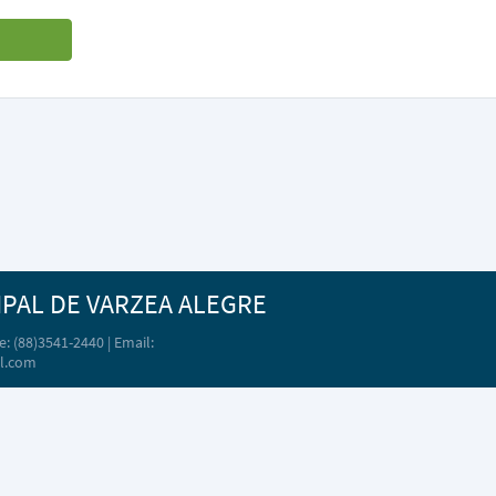
IPAL DE VARZEA ALEGRE
: (88)3541-2440 | Email:
l.com