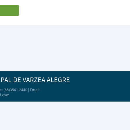
IPAL DE VARZEA ALEGRE
: (88)3541-2440 | Email:
l.com