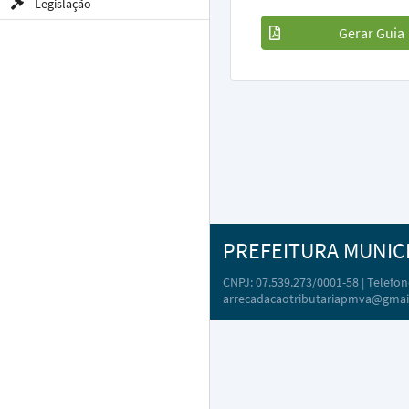
Legislação
Gerar Guia
PREFEITURA MUNIC
CNPJ: 07.539.273/0001-58 | Telefone
arrecadacaotributariapmva@gmai