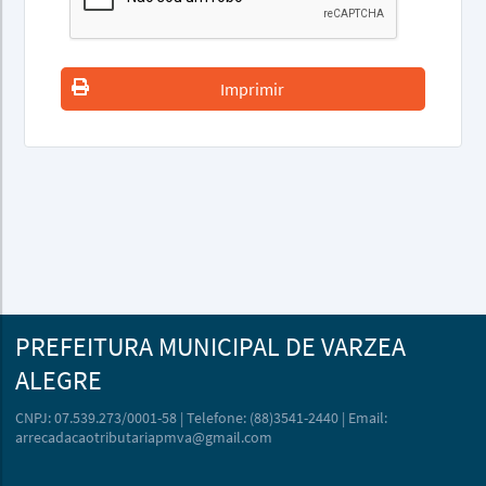
Imprimir
PREFEITURA MUNICIPAL DE VARZEA
ALEGRE
CNPJ: 07.539.273/0001-58 | Telefone: (88)3541-2440 | Email:
arrecadacaotributariapmva@gmail.com