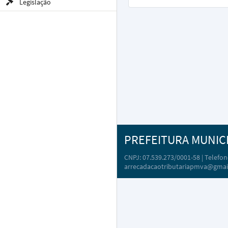
Legislação
PREFEITURA MUNIC
CNPJ: 07.539.273/0001-58 | Telefone
arrecadacaotributariapmva@gmai