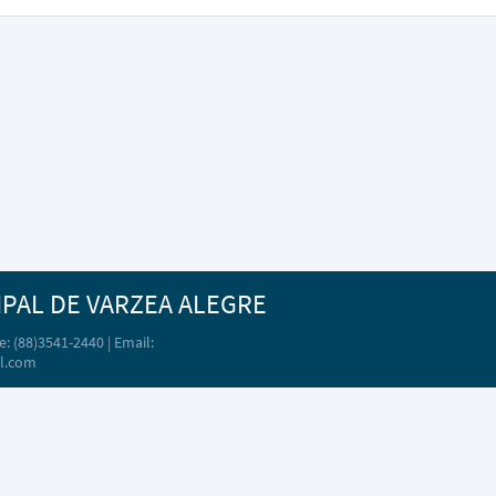
IPAL DE VARZEA ALEGRE
: (88)3541-2440 | Email:
l.com