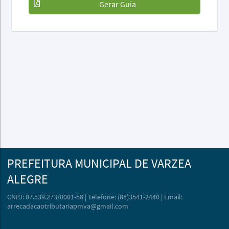
Gerar Guia
PREFEITURA MUNICIPAL DE VARZEA
ALEGRE
CNPJ: 07.539.273/0001-58 | Telefone: (88)3541-2440 | Email:
arrecadacaotributariapmva@gmail.com