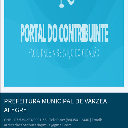
PREFEITURA MUNICIPAL DE VARZEA
ALEGRE
CNPJ: 07.539.273/0001-58 | Telefone: (88)3541-2440 | Email:
arrecadacaotributariapmva@gmail.com