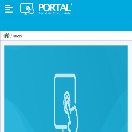
/
Início